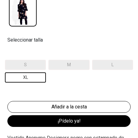
Seleccionar talla
S
M
L
XL
¡Pídelo ya!
Vestido Anonyme Designers negro con estampado de