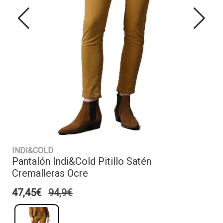
INDI&COLD
Pantalón Indi&Cold Pitillo Satén
Cremalleras Ocre
47,45€
94,9€