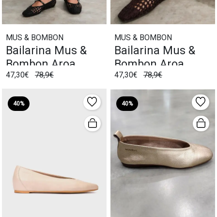
MUS & BOMBON
MUS & BOMBON
Bailarina Mus &
Bailarina Mus &
Bombon Aroa
Bombon Aroa
47,30€
78,9€
47,30€
78,9€
Negro
Marrón
40%
40%