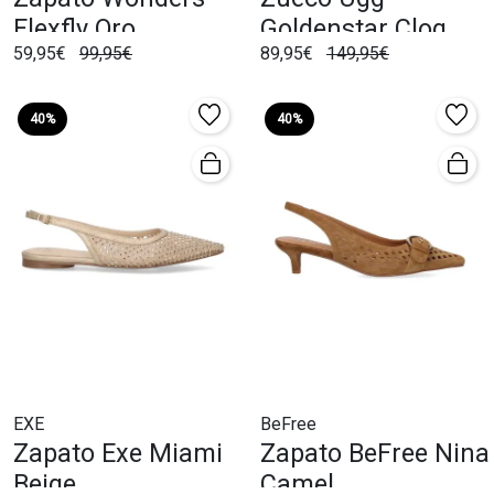
Flexfly Oro
Goldenstar Clog
59,95€
99,95€
89,95€
149,95€
Chesnut
40%
40%
EXE
BeFree
Zapato Exe Miami
Zapato BeFree Nina
Beige
Camel