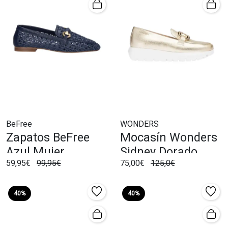
BeFree
WONDERS
Zapatos BeFree
Mocasín Wonders
Azul Mujer.
Sidney Dorado
59,95€
99,95€
75,00€
125,0€
40%
40%