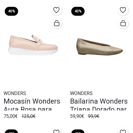
40%
40%
WONDERS
WONDERS
Mocasín Wonders
Bailarina Wonders
Aura Rosa para
Triana Dorado para
75,00€
125,0€
59,90€
99,9€
Mujer
Mujer