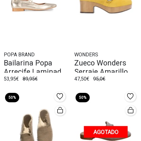
POPA BRAND
WONDERS
Bailarina Popa
Zueco Wonders
Arrecife Laminado
Serraje Amarillo
53,95€
89,95€
47,50€
95,0€
Oro
50%
50%
AGOTADO