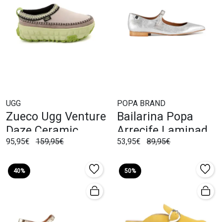
UGG
POPA BRAND
Zueco Ugg Venture
Bailarina Popa
Daze Ceramic
Arrecife Laminado
95,95€
159,95€
53,95€
89,95€
Beige
Plata
40%
50%