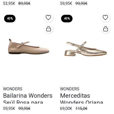
53,95€
89,95€
59,95€
99,95€
40%
40%
WONDERS
WONDERS
Bailarina Wonders
Merceditas
Seúl Rosa para
Wonders Oriana
59,95€
99,95€
69,00€
115,0€
Mujer
Oro para Mujer