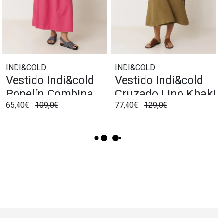
INDI&COLD
INDI&COLD
Vestido Indi&cold
Vestido Indi&cold
Popelín Combinado
Cruzado Lino Khaki
65,40€
109,0€
77,40€
129,0€
Fresa