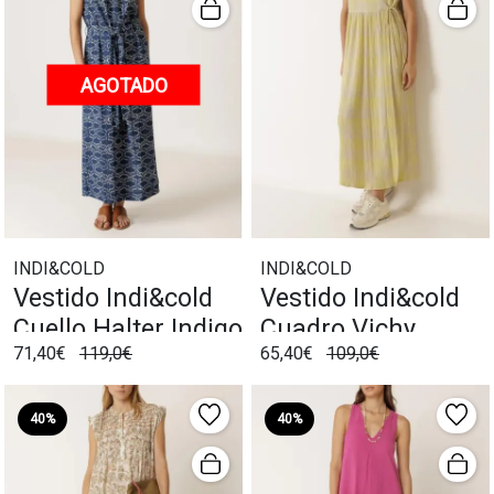
AGOTADO
INDI&COLD
INDI&COLD
Vestido Indi&cold
Vestido Indi&cold
Cuello Halter Indigo
Cuadro Vichy
71,40€
119,0€
65,40€
109,0€
Wasabi
40%
40%