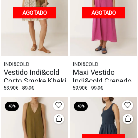
AGOTADO
AGOTADO
INDI&COLD
INDI&COLD
Vestido Indi&cold
Maxi Vestido
Corto Smoke Khaki
Indi&cold Crepado
53,90€
89,9€
59,90€
99,9€
Lichi
40%
40%