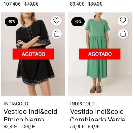
107,40€
179,0€
83,40€
139,0€
40%
40%
AGOTADO
AGOTADO
INDI&COLD
INDI&COLD
Vestido Indi&cold
Vestido Indi&cold
Etnico Negro
Combinado Verde
83,40€
139,0€
53,90€
89,9€