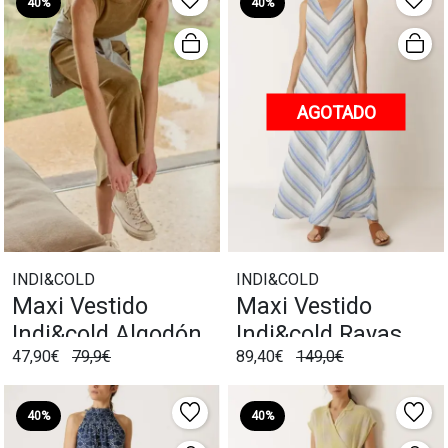
40%
40%
AGOTADO
INDI&COLD
INDI&COLD
Maxi Vestido
Maxi Vestido
Indi&cold Algodón
Indi&cold Rayas
47,90€
79,9€
89,40€
149,0€
Khaki
Azul
40%
40%