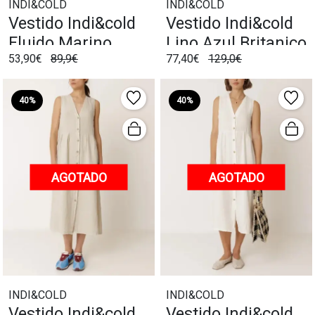
INDI&COLD
INDI&COLD
Vestido Indi&cold
Vestido Indi&cold
Fluido Marino
Lino Azul Britanico
53,90€
89,9€
77,40€
129,0€
40%
40%
AGOTADO
AGOTADO
INDI&COLD
INDI&COLD
Vestido Indi&cold
Vestido Indi&cold