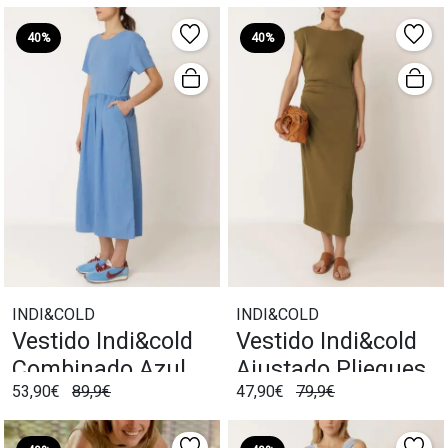
40%
40%
INDI&COLD
INDI&COLD
Vestido Indi&cold
Vestido Indi&cold
Combinado Azul
Ajustado Pliegues
53,90€
89,9€
47,90€
79,9€
Británico
Khaki