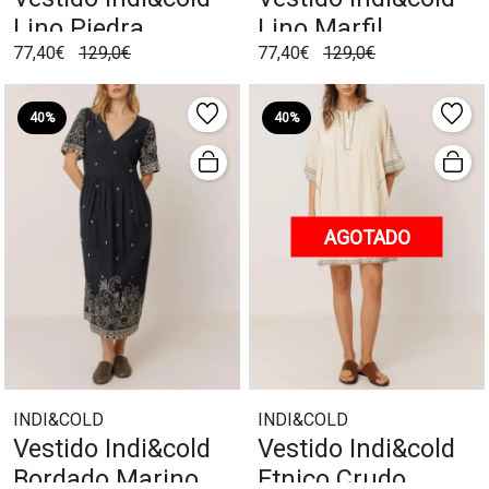
Lino Piedra
Lino Marfil
77,40€
129,0€
77,40€
129,0€
40%
40%
AGOTADO
INDI&COLD
INDI&COLD
Vestido Indi&cold
Vestido Indi&cold
Bordado Marino
Etnico Crudo