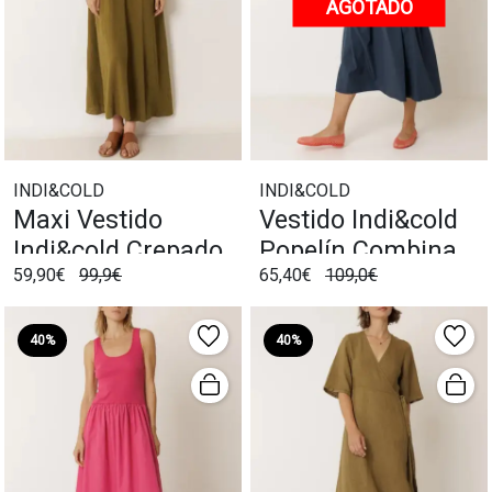
AGOTADO
INDI&COLD
INDI&COLD
Maxi Vestido
Vestido Indi&cold
Indi&cold Crepado
Popelín Combinado
59,90€
99,9€
65,40€
109,0€
Khaki
Marino
40%
40%