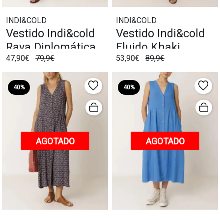
INDI&COLD
INDI&COLD
Vestido Indi&cold
Vestido Indi&cold
Raya Diplomática
Fluido Khaki
47,90€
79,9€
53,90€
89,9€
Crudo
40%
40%
AGOTADO
AGOTADO