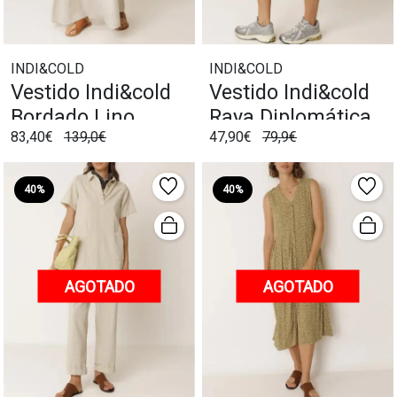
INDI&COLD
INDI&COLD
Vestido Indi&cold
Vestido Indi&cold
Bordado Lino
Raya Diplomática
83,40€
139,0€
47,90€
79,9€
Indigo
40%
40%
AGOTADO
AGOTADO