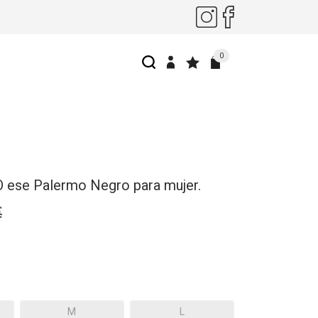
0
O ese Palermo Negro para mujer.
€
M
L