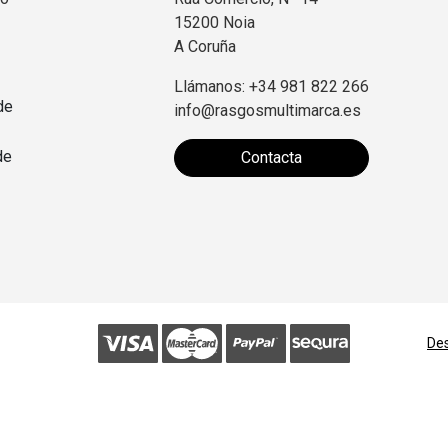
15200 Noia
A Coruña
Llámanos: +34 981 822 266
de
info@rasgosmultimarca.es
de
Contacta
Des