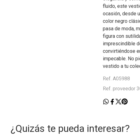
fluido, este vest
ocasión, desde u
color negro clás
pasa de moda, mi
figura con sutili
imprescindible de
convirtiéndose en
impecable. No pi
vestido a tu cole
Ref. A05988
Ref. proveedor
¿Quizás te pueda interesar?