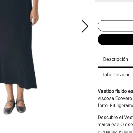
Descripción
Info. Devoluci
Vestido fluido e
viscosa Ecovero 
forro. Fit ligera
Descubre el Vest
marca ese O ese
elegancia y comod