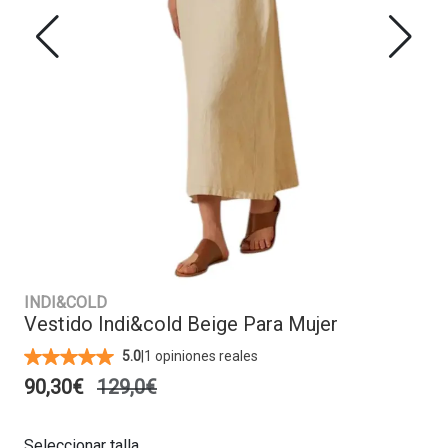
INDI&COLD
Vestido Indi&cold Beige Para Mujer
|
1 opiniones reales
5.0
90,30€
129,0€
Seleccionar talla