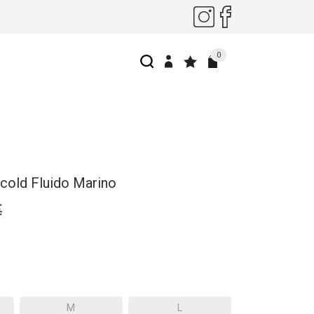
0
&cold Fluido Marino
€
M
L