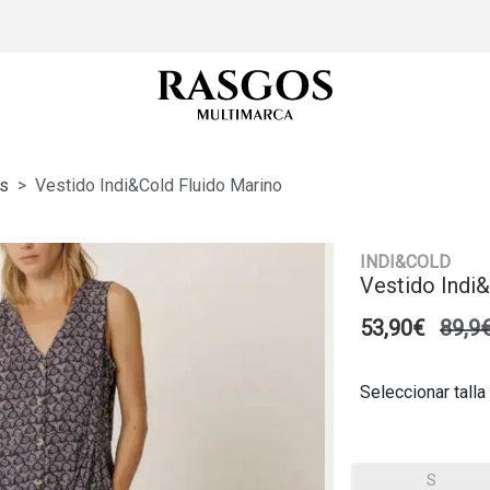
s
Vestido Indi&cold Fluido Marino
INDI&COLD
Vestido Indi
53,90€
89,9
Seleccionar talla
S