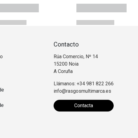
Contacto
no
Rúa Comercio, Nº 14
15200 Noia
A Coruña
Llámanos: +34 981 822 266
de
info@rasgosmultimarca.es
de
Contacta