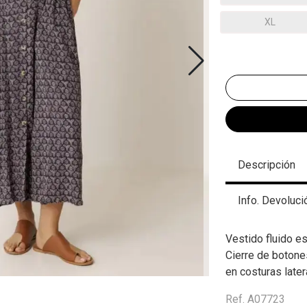
XL
Descripción
Info. Devoluci
Vestido fluido e
Cierre de botone
en costuras later
Ref. A07723