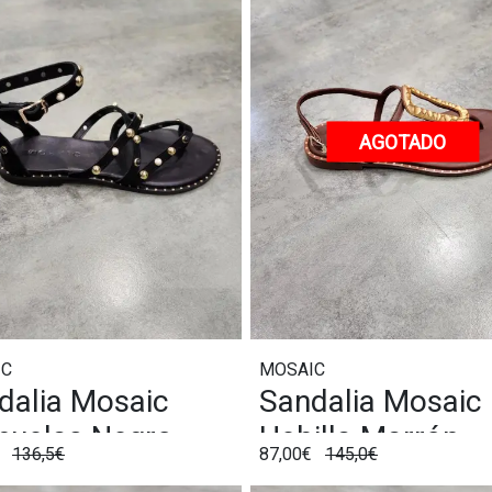
AGOTADO
IC
MOSAIC
dalia Mosaic
Sandalia Mosaic
huelas Negro
Hebilla Marrón
€
136,5€
87,00€
145,0€