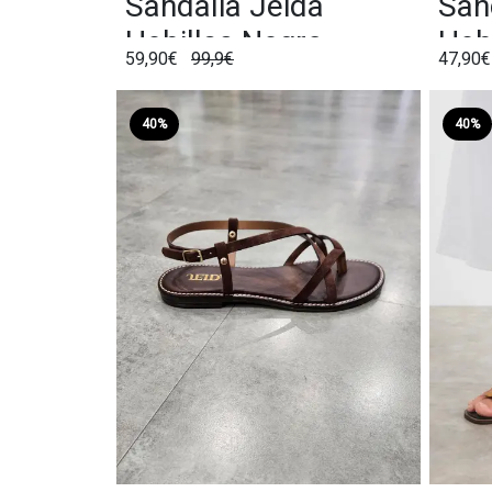
Sandalia Jeida
San
Hebillas Negro
Heb
59,90€
99,9€
47,90
40%
40%