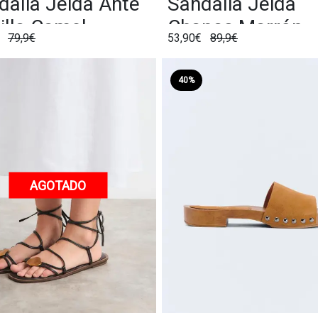
dalia Jeida Ante
Sandalia Jeida
illa Camel
Chapas Marrón
€
79,9€
53,90€
89,9€
40%
AGOTADO