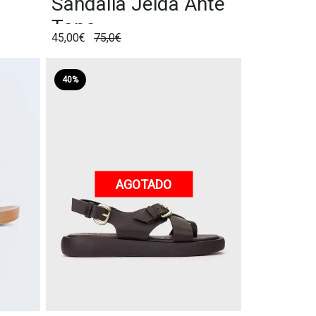
Sandalia Jeida Ante
Topo
45,00€
75,0€
40%
AGOTADO