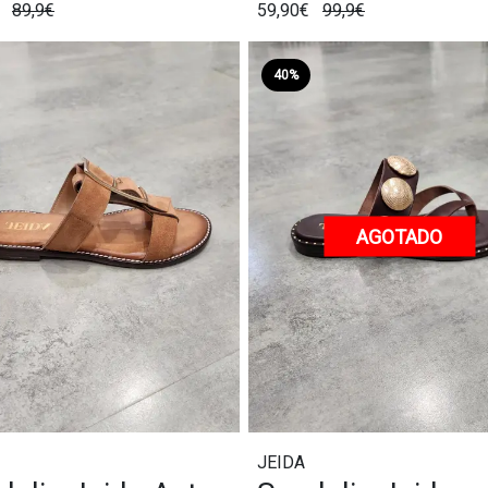
€
89,9€
59,90€
99,9€
40%
AGOTADO
JEIDA