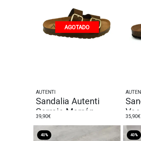
AGOTADO
AUTENTI
AUTEN
Sandalia Autenti
San
Serraje Marrón
Vac
39,90€
35,90€
40%
40%