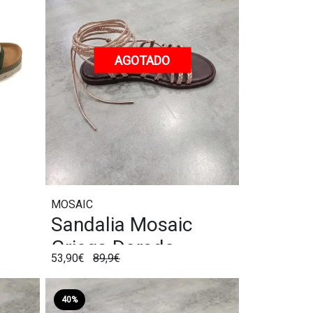
AGOTADO
MOSAIC
Sandalia Mosaic
Griega Dorado
53,90€
89,9€
40%