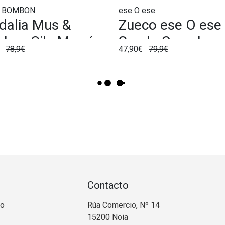
& BOMBON
ese O ese
dalia Mus &
Zueco ese O ese
bon Sila Marrón
Suede Camel
€
78,9€
47,90€
79,9€
Contacto
no
Rúa Comercio, Nº 14
15200 Noia