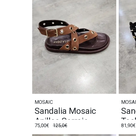
MOSAIC
MOSA
Sandalia Mosaic
San
Anillas Serraje
Tac
75,00€
125,0€
81,90
Marrón