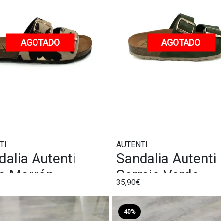
AGOTADO
AGOTADO
TI
AUTENTI
dalia Autenti
Sandalia Autenti
a Marrón
Serraje Verde
35,90€
40%