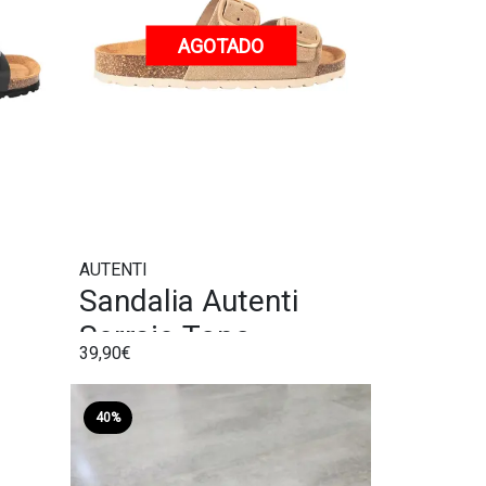
AGOTADO
AUTENTI
Sandalia Autenti
Serraje Topo
39,90€
40%