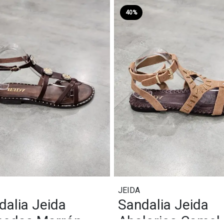
40%
JEIDA
dalia Jeida
Sandalia Jeida
edas Marrón
Abalorios Camel