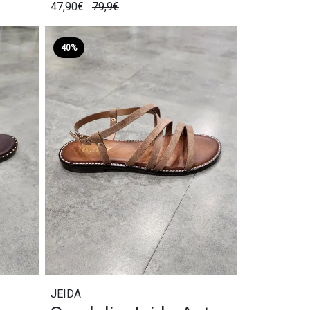
47,90€
79,9€
40%
JEIDA