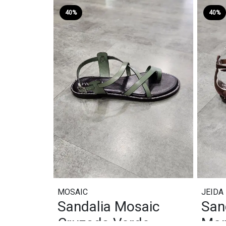
40%
40%
MOSAIC
JEIDA
Sandalia Mosaic
San
Cruzada Verde
Mon