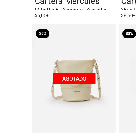
Cartera Mércules
Car
Wallet Arrow Apple
Wal
55,00€
38,50
30%
30%
AGOTADO