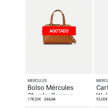
AGOTADO
MERCULES
MERC
Bolso Mércules
Car
Chunky Cognac
Wal
178,50€
255,0€
55,00€
Ter