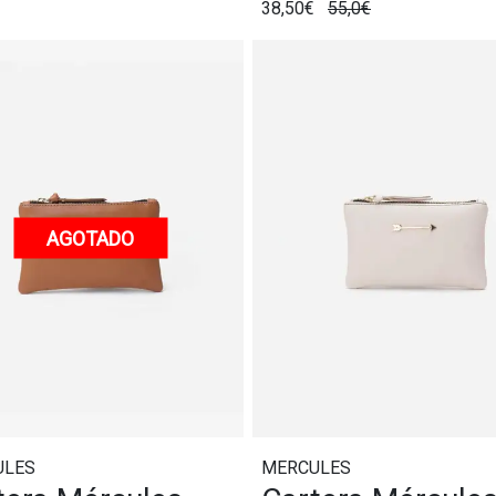
38,50€
55,0€
AGOTADO
ULES
MERCULES