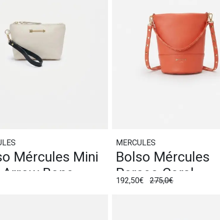
ULES
MERCULES
so Mércules Mini
Bolso Mércules
 Arrow Bone
Perseo Coral
192,50€
275,0€