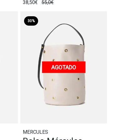
38,50€
55,0€
30%
AGOTADO
MERCULES