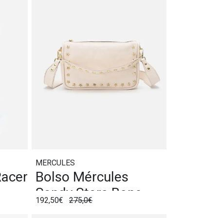
MERCULES
Racer
Bolso Mércules
Sandy Stars Bone
192,50€
275,0€