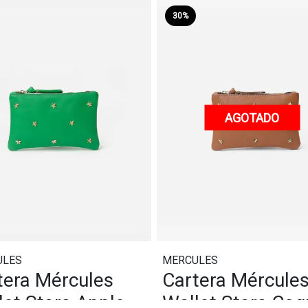
30%
AGOTADO
ULES
MERCULES
tera Mércules
Cartera Mércule
let Stars Apple
Wallet Stars Co