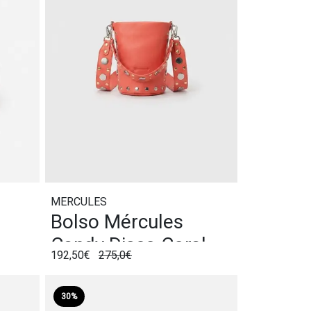
MERCULES
Bolso Mércules
Candy Disco Coral
192,50€
275,0€
30%