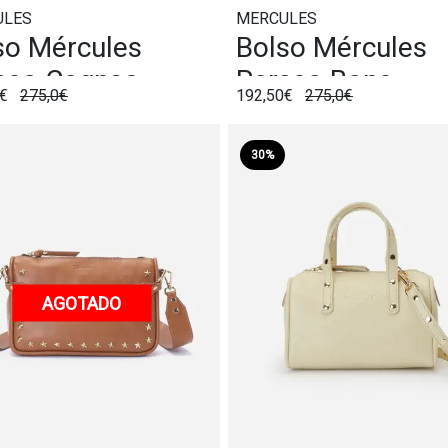
ULES
MERCULES
so Mércules
Bolso Mércules
seo Cognac
Perseo Bone
0€
275,0€
192,50€
275,0€
30%
AGOTADO