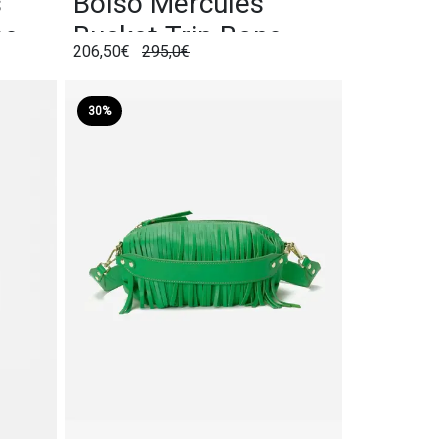
s
Bolso Mércules
ne
Bucket Trip Bone
206,50€
295,0€
30%