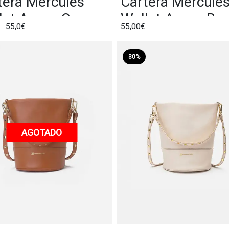
tera Mércules
Cartera Mércule
let Arrow Cognac
Wallet Arrow Bo
€
55,0€
55,00€
30%
AGOTADO