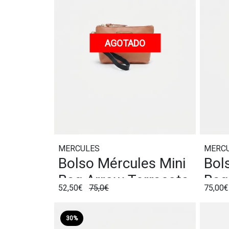
AGOTADO
MERCULES
MERC
Bolso Mércules Mini
Bol
Bag Arrow Terracota
Bag
52,50€
75,0€
75,00€
30%