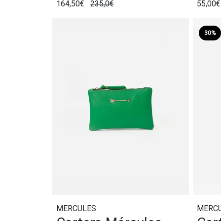
164,50€
235,0€
55,00€
30%
MERCULES
MERC