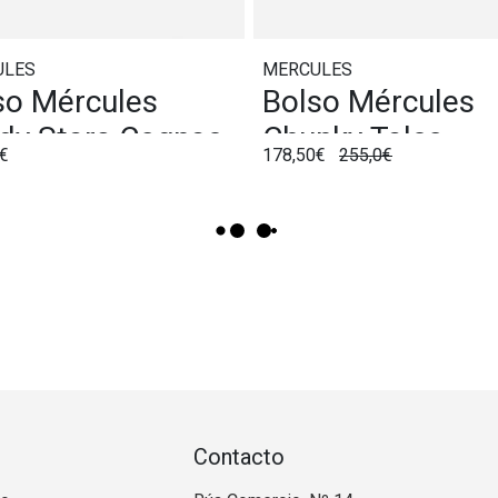
ULES
MERCULES
so Mércules
Bolso Mércules
dy Stars Cognac
Chunky Talco
€
178,50€
255,0€
Contacto