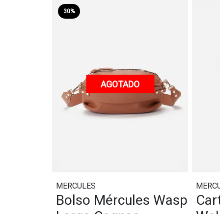
30%
AGOTADO
MERCULES
MERC
Bolso Mércules Wasp
Car
Large Cognac
Wal