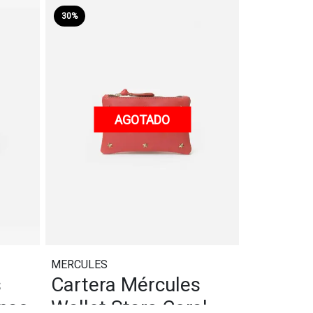
30%
AGOTADO
MERCULES
s
Cartera Mércules
gnac
Wallet Stars Coral