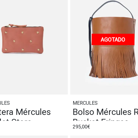
AGOTADO
ULES
MERCULES
tera Mércules
Bolso Mércules 
let Stars
Bucket Fringes
295,00€
racota
Cognac