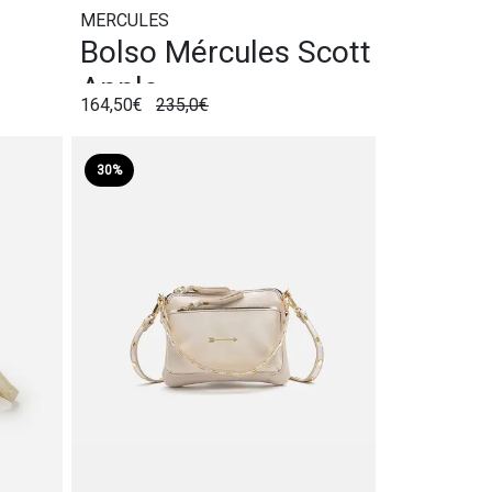
MERCULES
Bolso Mércules Scott
Apple
164,50€
235,0€
30%