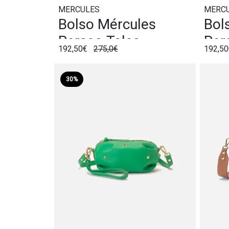
MERCULES
MERC
Bolso Mércules
Bol
Perseo Talco
Per
192,50€
275,0€
192,5
30%